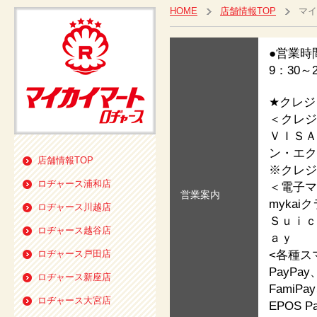
HOME
店舗情報TOP
マイ
●営業時
9：30～
★クレジ
＜クレジ
ＶＩＳＡ
ン・エク
店舗情報TOP
※クレジ
ロヂャース浦和店
＜電子マ
営業案内
myka
ロヂャース川越店
Ｓｕｉｃ
ロヂャース越谷店
ａｙ
<各種ス
ロヂャース戸田店
PayPa
ロヂャース新座店
FamiP
ロヂャース大宮店
EPOS Pa