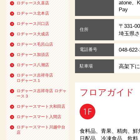
atone、
ロヂャース久喜店
Pay
ロヂャース北本店
ロヂャース川口店
〒331-00
住所
埼玉県さ
ロヂャース大成店
ロヂャース毛呂山店
048-622-
電話番号
ロヂャース加須店
ロヂャース八潮店
高架下に
駐車場
ロヂャース吉祥寺店
ロヂャース１
フロアガイド
ロヂャース吉祥寺店 ロヂャ
ース３
ロヂャースマート大和田店
ロヂャースマート入間店
ロヂャースマート川越中台
食料品、青果、精肉、鮮
店
日配品、冷凍食品、飲料